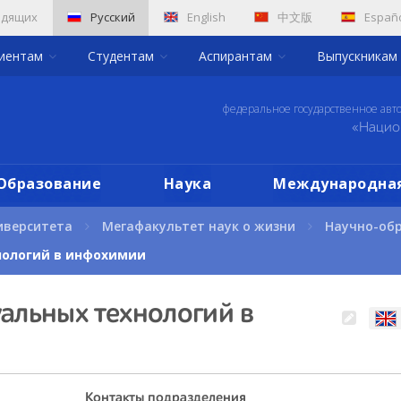
идящих
Русский
English
中文版
Españ
риентам
Студентам
Аспирантам
Выпускникам
федеральное государственное авт
«Нацио
Образование
Наука
Международная
иверситета
Мегафакультет наук о жизни
Научно-об
нологий в инфохимии
альных технологий в
Контакты подразделения