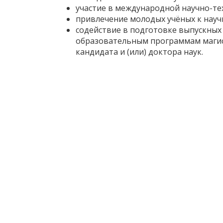
участие в международной научно-те
привлечение молодых учёных к научн
содействие в подготовке выпускны
образовательным программам магистр
кандидата и (или) доктора наук.
Проекты
Исследование интеллектуальных техноло
– 31.12.2023
Достижения
Был проведен анализ ультразвукового во
Показано, что форма пузыря зависит от 
кавитационных пузырьков из водно-спи
проанализированы и разделены с исполь
алгоритм был обучен определять концен
анализа изображений пузырьков
Показано, что в процессе ультразвуковой
излучением различной амплитуды происх