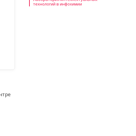
технологий в инфохимии
нтре