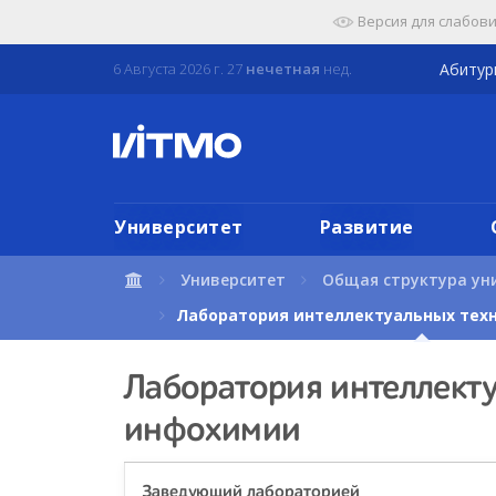
Перейти
Версия для слабов
к
содержимому
6 Августа 2026 г. 27
нечетная
нед.
Абиту
страницы.
Университет
Развитие
Университет
Общая структура ун
Лаборатория интеллектуальных тех
Лаборатория интеллекту
инфохимии
Заведующий лабораторией