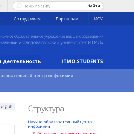
ol
Найти
Сотрудникам
Партнерам
ИСУ
ономное образовательное учреждение высшего образования
нальный исследовательский университет ИТМО»
 деятельность
ITMO.STUDENTS
разовательный центр инфохимии
English
Структура
Научно-образовательный центр
инфохимии
Лаборатория интеллектуальных