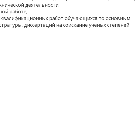
хнической деятельности;
ой работе;
х квалификационных работ обучающихся по основным
атуры, диссертаций на соискание ученых степеней
гий в инфохимии для промышленного применения, 29.09
здействия на форму и размер кавитационных пузырей.
частоты ультразвукового воздействия. Изображения
ртовых растворов различной концентрации были
зованием искусственной нейронной сети. Созданный
трацию спирта в водном растворе на основании резуль
 обработки поверхности образца латуни (сплав Cu – Zn)
одит изменение шероховатости поверхности твердого 