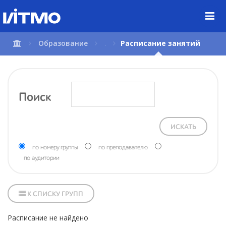
Перейти
к
содержимому
страницы.
Образование
.
Расписание занятий
Поиск
ИСКАТЬ
по номеру группы
по преподавателю
по аудитории
К СПИСКУ ГРУПП
Расписание не найдено