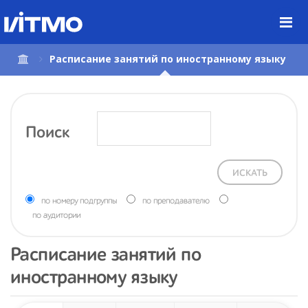
Перейти
к
содержимому
страницы.
Расписание занятий по иностранному языку
Поиск
ИСКАТЬ
по номеру подгруппы
по преподавателю
по аудитории
Расписание занятий по
иностранному языку