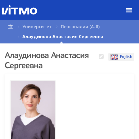
Перейти
к
содержимому
страницы.
Университет
Персоналии (А-Я)
Алаудинова Анастасия Сергеевна
Алаудинова Анастасия
English
Сергеевна