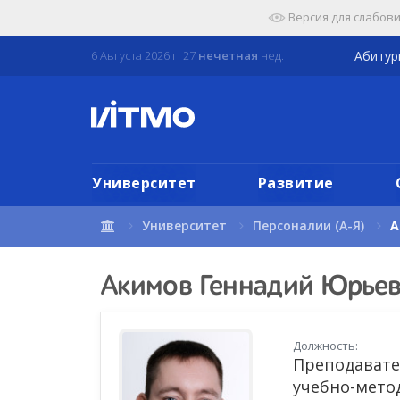
Перейти
Версия для слабов
к
содержимому
6 Августа 2026 г. 27
нечетная
нед.
Абиту
страницы.
Университет
Развитие
Университет
Персоналии (А-Я)
А
Акимов Геннадий Юрье
Должность:
Преподавате
учебно-мето