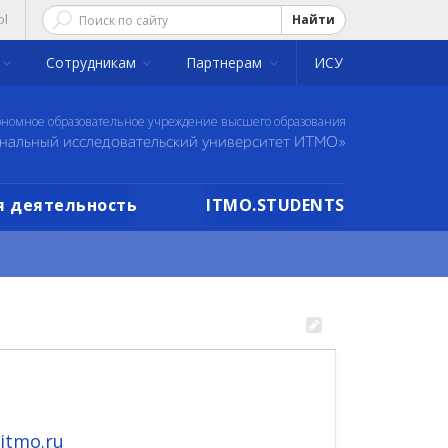
ol
Найти
Сотрудникам
Партнерам
ИСУ
ономное образовательное учреждение высшего образования
нальный исследовательский университет ИТМО»
 деятельность
ITMO.STUDENTS
itmo.ru