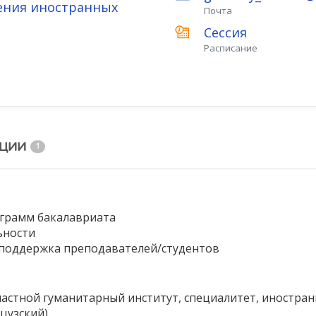
ения иностранных
Почта
Сессия
Расписание
ации
1
ограмм бакалавриата
ьности
 поддержка преподавателей/студентов
ластной гуманитарный институт, специалитет, иностран
цузский).