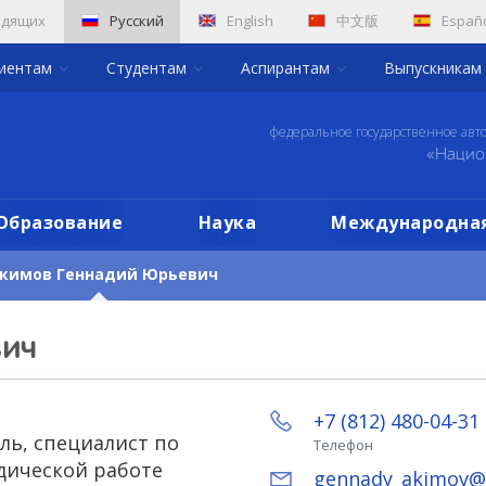
идящих
Русский
English
中文版
Españ
риентам
Студентам
Аспирантам
Выпускникам
федеральное государственное авт
«Нацио
Образование
Наука
Международная
кимов Геннадий Юрьевич
вич
+7 (812) 480-04-31
ль, специалист по
Телефон
дической работе
gennady_akimov@