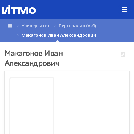
Перейти
к
содержимому
страницы.
Университет
Персоналии (А-Я)
Макагонов Иван Александрович
Макагонов Иван
Александрович