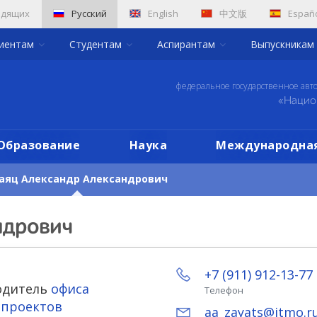
идящих
Русский
English
中文版
Españ
риентам
Студентам
Аспирантам
Выпускникам
федеральное государственное авт
«Нацио
Образование
Наука
Международная
аяц Александр Александрович
ндрович
+7 (911) 912-13-77
одитель
офиса
Телефон
 проектов
aa_zayats@itmo.r