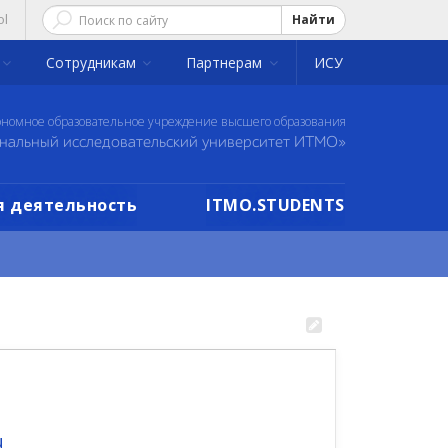
ol
Найти
Сотрудникам
Партнерам
ИСУ
ономное образовательное учреждение высшего образования
нальный исследовательский университет ИТМО»
 деятельность
ITMO.STUDENTS
u