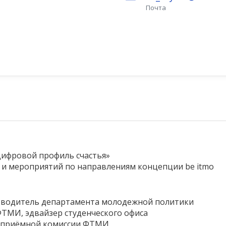
Почта
Цифровой профиль счастья»
 и мероприятий по направлениям концепции be itmo
изводитель департамента молодежной политики
ФТМИ, эдвайзер студенческого офиса
р приёмной комиссии ФТМИ