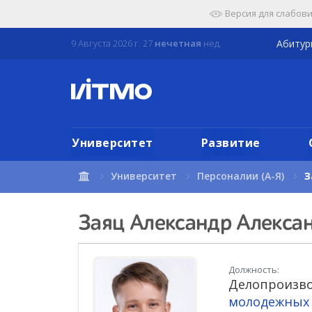
Перейти
Версия для слабов
к
содержимому
9 Августа 2026 г. 27
нечетная
нед.
Абиту
страницы.
Университет
Развитие
Университет
Персоналии (А-Я)
З
Заяц Александр Алекса
Должность:
Делопроизв
молодежных