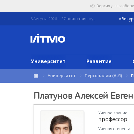
Перейти
Версия для слабов
к
содержимому
8 Августа 2026 г. 27
нечетная
нед.
Абиту
страницы.
Университет
Развитие
Университет
Персоналии (А-Я)
П
Платунов Алексей Евген
Ученое звание:
профессор
Ученая степень: