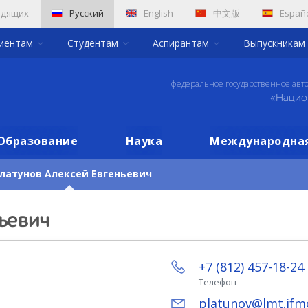
идящих
Русский
English
中文版
Españ
риентам
Студентам
Аспирантам
Выпускникам
федеральное государственное авт
«Нацио
Образование
Наука
Международная
латунов Алексей Евгеньевич
ьевич
+7 (812) 457-18-24
Телефон
platunov@lmt.ifm