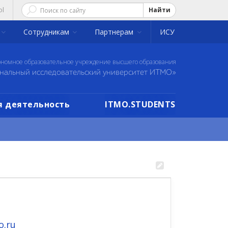
ol
Найти
Сотрудникам
Партнерам
ИСУ
ономное образовательное учреждение высшего образования
нальный исследовательский университет ИТМО»
 деятельность
ITMO.STUDENTS
o.ru