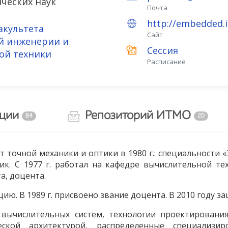
ческих наук
Почта
http://embedded.i
акультета
Сайт
й инженерии и
Сессия
ой техники
Расписание
ации
Репозиторий ИТМО
84
20
т точной механики и оптики в 1980 г.: специальности
к. С 1977 г. работал на кафедре вычислительной те
а, доцента.
цию. В 1989 г. присвоено звание доцента. В 2010 году 
 вычислительных систем, технологии проектировани
ской архитектурой, распределенные специализир