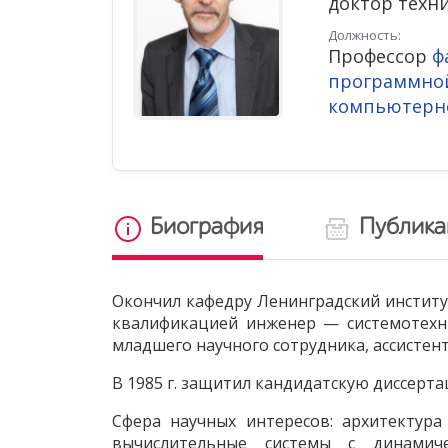
доктор техни
Должность:
Профессор
ф
программно
компьютерн
Биография
Публик
Окончил кафедру Ленинградский институ
квалификацией инженер — системотехни
младшего научного сотрудника, ассистент
В 1985 г. защитил кандидатскую диссерта
Сфера научных интересов: архитектура
вычислительные системы с динамиче