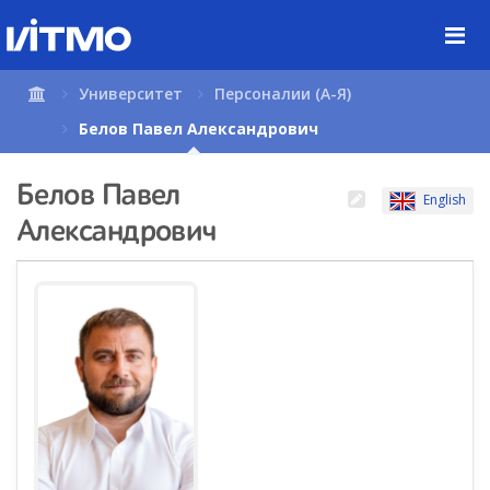
Перейти
к
содержимому
страницы.
Университет
Персоналии (А-Я)
Белов Павел Александрович
Белов Павел
English
Александрович