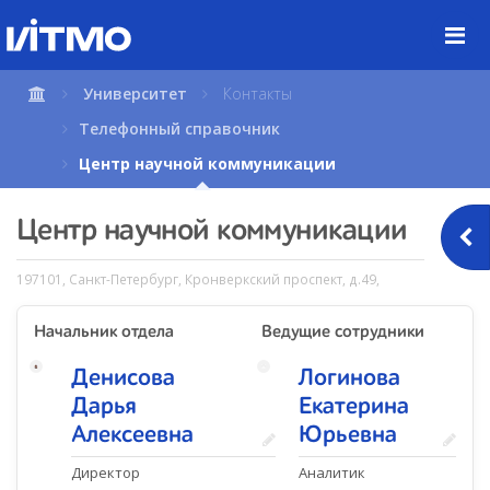
Перейти
к
содержимому
страницы.
Университет
Контакты
Телефонный справочник
Центр научной коммуникации
Центр научной коммуникации
197101, Санкт-Петербург, Кронверкский проспект, д.49,
Начальник отдела
Ведущие сотрудники
Денисова
Логинова
Дарья
Екатерина
Алексеевна
Юрьевна
Директор
Аналитик