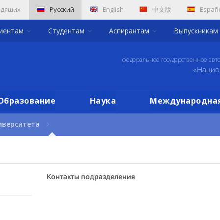
идящих
Русский
English
中文版
Españ
риентам
Студентам
Аспирантам
Выпускникам
федеральное государственное авт
«Нацио
Образование
Наука
Международная
иверситета
Контакты подразделения