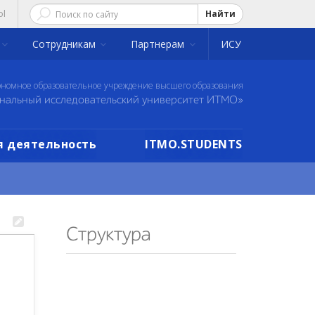
ol
Найти
Сотрудникам
Партнерам
ИСУ
ономное образовательное учреждение высшего образования
нальный исследовательский университет ИТМО»
 деятельность
ITMO.STUDENTS
Структура