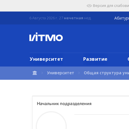
Перейти
Версия для слабов
к
содержимому
6 Августа 2026 г. 27
нечетная
нед.
Абиту
страницы.
Университет
Развитие
Университет
Общая структура ун
Начальник подразделения