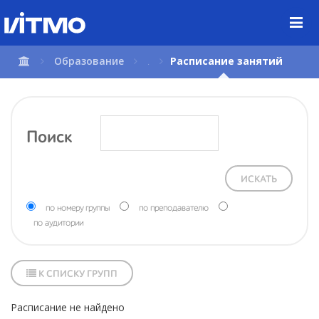
Перейти
к
содержимому
страницы.
Образование
.
Расписание занятий
Поиск
ИСКАТЬ
по номеру группы
по преподавателю
по аудитории
К СПИСКУ ГРУПП
Расписание не найдено