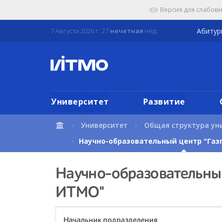
Перейти
Версия для слабов
к
содержимому
7 Августа 2026 г. 27
нечетная
нед.
Абиту
страницы.
Университет
Развитие
Университет
Общая структура ун
Научно-образовательный центр "Га
Научно-образовательный
ИТМО"
Начальник подразделения