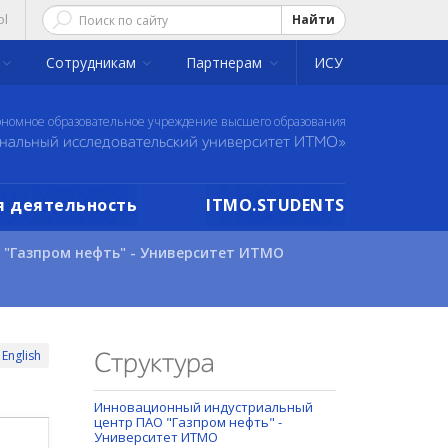
ol
Найти
Сотрудникам
Партнерам
ИСУ
ономное образовательное учреждение высшего образования
нальный исследовательский университет ИТМО»
 деятельность
ITMO.STUDENTS
"Газпром нефть" - Университет ИТМО
English
Структура
Инновационный индустриальный
центр ПАО "Газпром нефть" -
Университет ИТМО