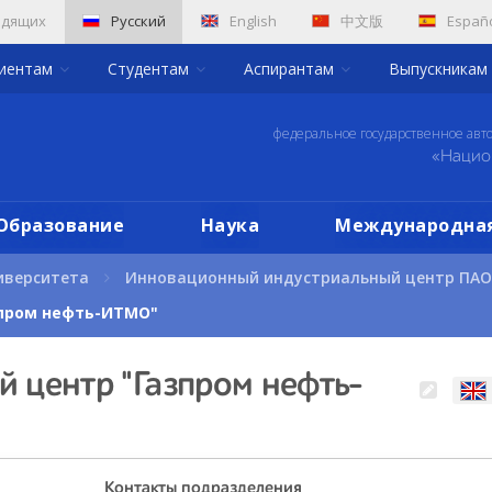
идящих
Русский
English
中文版
Españ
риентам
Студентам
Аспирантам
Выпускникам
федеральное государственное авт
«Нацио
Образование
Наука
Международная
иверситета
Инновационный индустриальный центр ПАО 
зпром нефть-ИТМО"
 центр "Газпром нефть-
Контакты подразделения