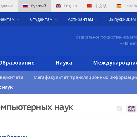
идящих
Русский
English
中文版
Españ
риентам
Студентам
Аспирантам
Выпускникам
федеральное государственное авт
«Нацио
Образование
Наука
Международная
иверситета
Мегафакультет трансляционных информаци
 наук
омпьютерных наук