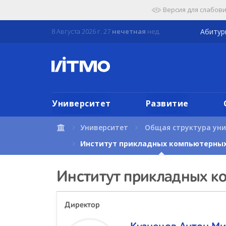
Перейти
Версия для слабов
к
содержимому
8 Августа 2026 г. 27
нечетная
нед.
Абиту
страницы.
Университет
Развитие
Университет
Общая структура ун
Институт прикладных компьютерных
Институт прикладных к
Директор