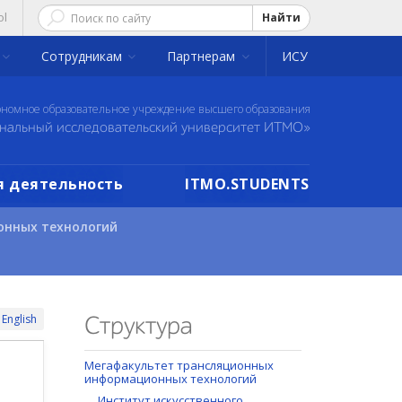
ol
Найти
Сотрудникам
Партнерам
ИСУ
ономное образовательное учреждение высшего образования
нальный исследовательский университет ИТМО»
 деятельность
ITMO.STUDENTS
онных технологий
English
Структура
Мегафакультет трансляционных
информационных технологий
Институт искусственного