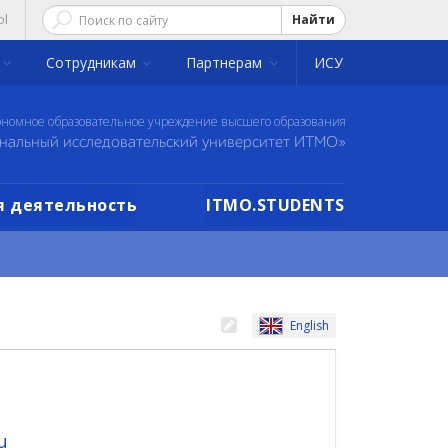
ol
Найти
Сотрудникам
Партнерам
ИСУ
ономное образовательное учреждение высшего образования
нальный исследовательский университет ИТМО»
 деятельность
ITMO.STUDENTS
English
u