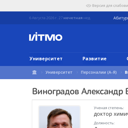
Перейти
Версия для слабов
к
содержимому
6 Августа 2026 г. 27
нечетная
нед.
Абиту
страницы.
Университет
Развитие
Университет
Персоналии (А-Я)
В
Виноградов Александр 
Ученая степень:
доктор хими
Должность: