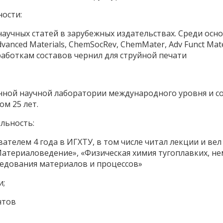
ости:
научных статей в зарубежных издательствах. Среди осн
anced Materials, ChemSocRev, ChemMater, Adv Funct Mat
работкам составов чернил для струйной печати
нной научной лаборатории международного уровня и 
м 25 лет.
льность:
телем 4 года в ИГХТУ, в том числе читал лекции и ве
атериаловедение», «Физическая химия тугоплавких, не
едования материалов и процессов»
и;
нтов