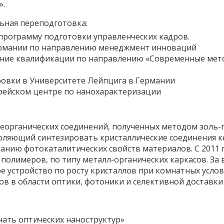
».
ная переподготовка:
 программу подготовки управленческих кадров.
Германии по направлению менеджмент инноваций
ние квалификации по направлению «Современные мет
ровки в Университете Лейпцига в Германии
врейском центре по нанохарактеризации
неорганических соединений, полученных методом золь-
оляющий синтезировать кристаллические соединения к
ванию фотокаталитических свойств материалов. С 2011 
полимеров, по типу металл-органических каркасов. За 
 устройство по росту кристаллов при комнатных услови
в в области оптики, фотоники и селективной доставки
чать оптических наноструктур»