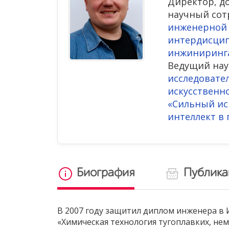
Директор, д
научный со
инженерной
интердисци
инжиниринг
Ведущий нау
исследовател
искусственн
«Сильный ис
интеллект в
Биография
Публик
В 2007 году защитил диплом инженера в
«Химическая технология тугоплавких, не