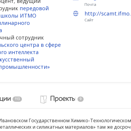
оцент, ведущий
Почта
трудник
передовой
http://scamt.ifmo.
 школы ИТМО
Сайт
плинарного
а
чный сотрудник
ьского центра в сфере
ого интеллекта
кусственный
 промышленности»
ации
Проекты
113
9
 Ивановском Государственном Химико-Технологическом
металлических и силикатных материалов» там же доср