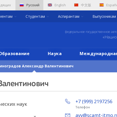
идящих
Русский
English
中文版
Españ
риентам
Студентам
Аспирантам
Выпускникам
федеральное государственное авт
«Нацио
Образование
Наука
Международная
иноградов Александр Валентинович
Валентинович
+7 (999) 2197256
ческих наук
Телефон
avv@scamt-itmo.r