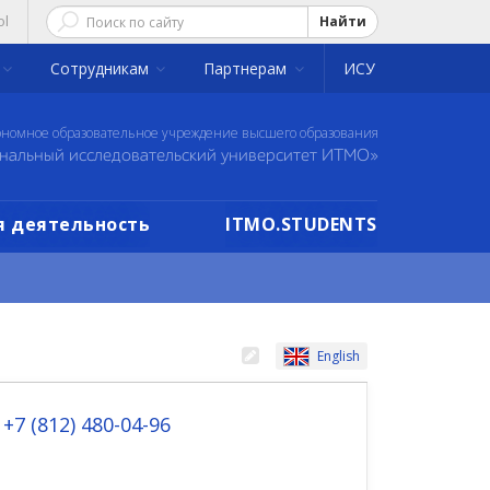
ol
Найти
Сотрудникам
Партнерам
ИСУ
ономное образовательное учреждение высшего образования
нальный исследовательский университет ИТМО»
 деятельность
ITMO.STUDENTS
English
 +7 (812) 480-04-96