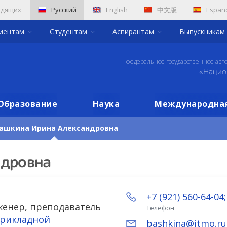
идящих
Русский
English
中文版
Españ
риентам
Студентам
Аспирантам
Выпускникам
федеральное государственное авт
«Нацио
Образование
Наука
Международная
ашкина Ирина Александровна
ндровна
+7 (921) 560-64-04;
енер, преподаватель
Телефон
прикладной
bashkina@itmo.ru