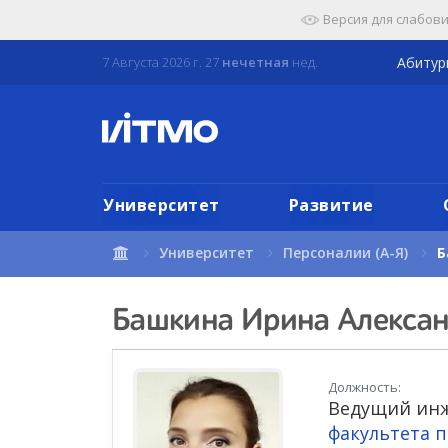
Перейти
Версия для слабов
к
содержимому
7 Августа 2026 г. 27
нечетная
нед.
Абиту
страницы.
Университет
Развитие
Университет
Персоналии (А-Я)
Б
Башкина Ирина Алекса
Должность:
Ведущий инж
факультета 