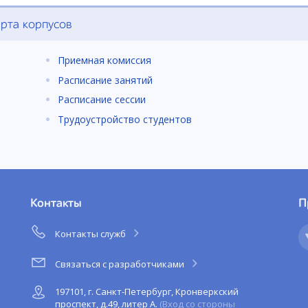
рта корпусов
Приемная комиссия
Расписание занятий
Расписание сессии
Трудоустройство студентов
Контакты
П
Контакты служб
Связаться с разработчиками
197101, г. Санкт-Петербург, Кронверкский
проспект, д.49, литер А.
(Вход со стороны