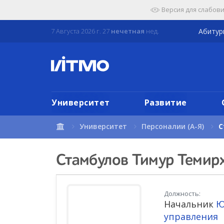
Перейти
Версия для слабов
к
содержимому
7 Августа 2026 г. 27
нечетная
нед.
Абиту
страницы.
Университет
Развитие
Университет
Персоналии (А-Я)
С
Стамбулов Тимур Темир
Должность:
Начальник
Ю
управления