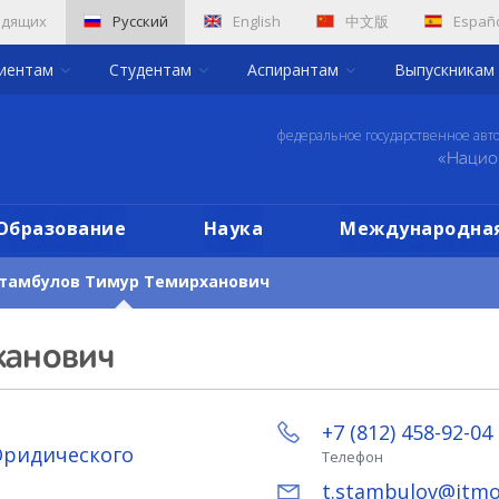
идящих
Русский
English
中文版
Españ
риентам
Студентам
Аспирантам
Выпускникам
федеральное государственное авт
«Нацио
Образование
Наука
Международная
тамбулов Тимур Темирханович
ханович
+7 (812) 458-92-04
ридического
Телефон
t.stambulov@itmo