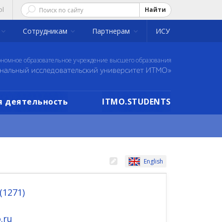
ol
Найти
Сотрудникам
Партнерам
ИСУ
ономное образовательное учреждение высшего образования
нальный исследовательский университет ИТМО»
 деятельность
ITMO.STUDENTS
English
 (1271)
.ru