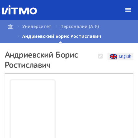
Перейти
к
содержимому
страницы.
Университет
Персоналии (А-Я)
Андриевский Борис Ростиславич
Андриевский Борис
English
Ростиславич