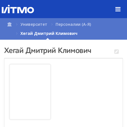
Перейти
к
содержимому
страницы.
Университет
Персоналии (А-Я)
Хегай Дмитрий Климович
Хегай Дмитрий Климович