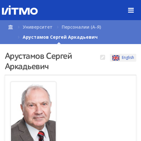
Перейти
к
содержимому
страницы.
Университет
Персоналии (А-Я)
Арустамов Сергей Аркадьевич
Арустамов Сергей
English
Аркадьевич