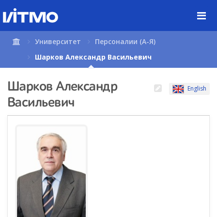
Перейти
к
содержимому
страницы.
Университет
Персоналии (А-Я)
Шарков Александр Васильевич
Шарков Александр
English
Васильевич