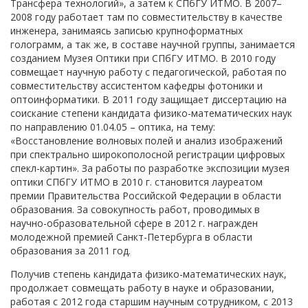
Трансфера технологий», а затем к СПбГУ ИТМО. В 2007–
2008 году работает там по совместительству в качестве
инженера, занимаясь записью крупноформатных
голограмм, а так же, в составе научной группы, занимается
созданием Музея Оптики при СПбГУ ИТМО. В 2010 году
совмещает научную работу с педагогической, работая по
совместительству ассистентом кафедры фотоники и
оптоинформатики. В 2011 году защищает диссертацию на
соискание степени кандидата физико-математических наук
по направлению 01.04.05 – оптика, на тему:
«Восстановление волновых полей и анализ изображений
при спектрально широкополосной регистрации цифровых
спекл-картин». За работы по разработке экспозиции музея
оптики СПбГУ ИТМО в 2010 г. становится лауреатом
премии Правительства Российской Федерации в области
образования. За совокупность работ, проводимых в
научно-образовательной сфере в 2012 г. награжден
молодежной премией Санкт-Петербурга в области
образования за 2011 год.
Получив степень кандидата физико-математических наук,
продолжает совмещать работу в науке и образовании,
работая с 2012 года старшим научным сотрудником, с 2013