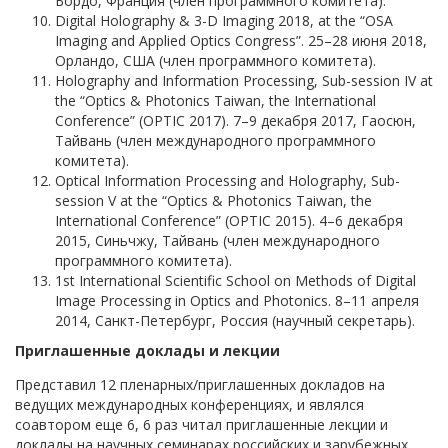
Бордо, Франция (член программного комитета).
Digital Holography & 3-D Imaging 2018, at the “OSA
Imaging and Applied Optics Congress”. 25–28 июня 2018,
Орландо, США (член программного комитета).
Holography and Information Processing, Sub-session IV at
the “Optics & Photonics Taiwan, the International
Conference” (OPTIC 2017). 7–9 декабря 2017, Гаосюн,
Тайвань (член международного программного
комитета).
Optical Information Processing and Holography, Sub-
session V at the “Optics & Photonics Taiwan, the
International Conference” (OPTIC 2015). 4–6 декабря
2015, Синьчжу, Тайвань (член международного
программного комитета).
1st International Scientific School on Methods of Digital
Image Processing in Optics and Photonics. 8–11 апреля
2014, Санкт-Петербург, Россия (научный секретарь).
Приглашенные доклады и лекции
Представил 12 пленарных/приглашенных докладов на
ведущих международных конференциях, и являлся
соавтором еще 6, 6 раз читал приглашенные лекции и
доклады на научных семинарах российских и зарубежных