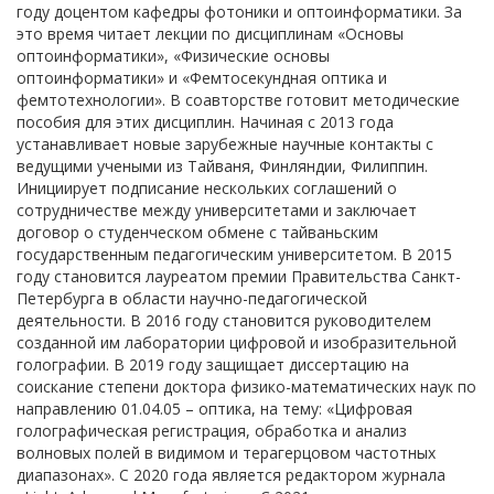
году доцентом кафедры фотоники и оптоинформатики. За
это время читает лекции по дисциплинам «Основы
оптоинформатики», «Физические основы
оптоинформатики» и «Фемтосекундная оптика и
фемтотехнологии». В соавторстве готовит методические
пособия для этих дисциплин. Начиная с 2013 года
устанавливает новые зарубежные научные контакты с
ведущими учеными из Тайваня, Финляндии, Филиппин.
Инициирует подписание нескольких соглашений о
сотрудничестве между университетами и заключает
договор о студенческом обмене с тайваньским
государственным педагогическим университетом. В 2015
году становится лауреатом премии Правительства Санкт-
Петербурга в области научно-педагогической
деятельности. В 2016 году становится руководителем
созданной им лаборатории цифровой и изобразительной
голографии. В 2019 году защищает диссертацию на
соискание степени доктора физико-математических наук по
направлению 01.04.05 – оптика, на тему: «Цифровая
голографическая регистрация, обработка и анализ
волновых полей в видимом и терагерцовом частотных
диапазонах». С 2020 года является редактором журнала