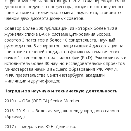
«Light: Advanced Manufacturing». С 2021 года переводится на
должность ведущего профессора, входит в состав ученого
совета физико-технического мегафакультета, становится
членом двух диссертационных советов.
Соавтор более 300 публикаций, из которых более 130 в
журналах списка ВАК и системе цитирования Scopus,
соавтор 3 патентов и более 10 свидетельств, научный
руководитель 5 аспирантов, защитивших 4 диссертации на
соискание степеней кандидатов физико-математических
наук и 1 степень доктора философии (Ph.D). Руководитель и
исполнитель более 30 научно-исследовательских проектов
Министерства науки и высшего образования РФ, РФФИ,
РНФ, правительства Санкт-Петербурга, академии
Финляндии и других фондов.
Награды за научную и техническую деятельность
2019 г. – OSA (OPTICA) Senior Member.
2016, 2019 гг. – Золотая медаль международного салона
«Архимед».
2017 г. – медаль им. Ю.Н. Денисюка.