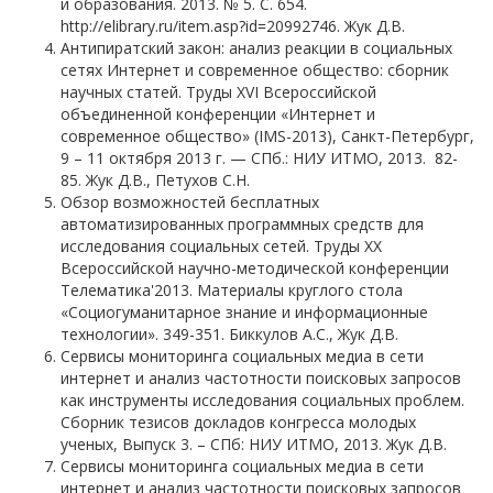
и образования. 2013. № 5. С. 654.
http://elibrary.ru/item.asp?id=20992746. Жук Д.В.
Антипиратский закон: анализ реакции в социальных
сетях Интернет и современное общество: сборник
научных статей. Труды XVI Всероссийской
объединенной конференции «Интернет и
современное общество» (IMS-2013), Санкт-Петербург,
9 – 11 октября 2013 г. — СПб.: НИУ ИТМО, 2013. 82-
85. Жук Д.В., Петухов С.Н.
Обзор возможностей бесплатных
автоматизированных программных средств для
исследования социальных сетей. Труды XX
Всероссийской научно-методической конференции
Телематика'2013. Материалы круглого стола
«Социогуманитарное знание и информационные
технологии». 349-351. Биккулов А.С., Жук Д.В.
Сервисы мониторинга социальных медиа в сети
интернет и анализ частотности поисковых запросов
как инструменты исследования социальных проблем.
Сборник тезисов докладов конгресса молодых
ученых, Выпуск 3. – СПб: НИУ ИТМО, 2013. Жук Д.В.
Сервисы мониторинга социальных медиа в сети
интернет и анализ частотности поисковых запросов