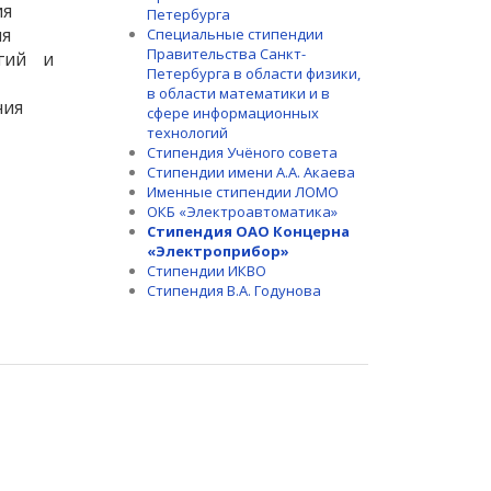
ия
Петербурга
ия
Специальные стипендии
Правительства Санкт-
гий и
Петербурга в области физики,
в области математики и в
ния
сфере информационных
технологий
Стипендия Учёного совета
Стипендии имени А.А. Акаева
Именные стипендии ЛОМО
ОКБ «Электроавтоматика»
Стипендия ОАО Концерна
«Электроприбор»
Стипендии ИКВО
Стипендия В.А. Годунова