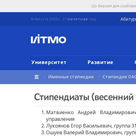
Перейти
Версия для слабов
к
содержимому
8 Августа 2026 г. 27
нечетная
нед.
Абиту
страницы.
Университет
Развитие
Именные стипендии
Стипендия ОА
Стипендиаты (весенний 
Матвиенко Андрей Владимирович
управления
Лукоянов Егор Васильеви
ч, группа 
Ошуев Валерий Владимирович, групп