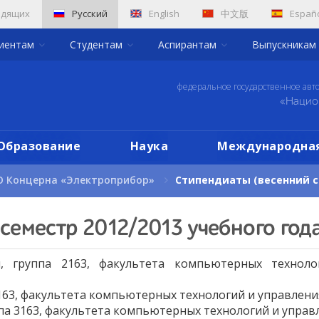
идящих
Русский
English
中文版
Españ
риентам
Студентам
Аспирантам
Выпускникам
федеральное государственное авт
«Нацио
Образование
Наука
Международная
О Концерна «Электроприбор»
Стипендиаты (весенний се
семестр 2012/2013 учебного года
, группа 2163, факультета компьютерных техноло
3163, факультета компьютерных технологий и управлени
а 3163, факультета компьютерных технологий и управ