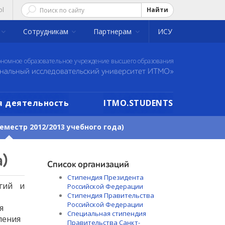
ol
Найти
Сотрудникам
Партнерам
ИСУ
ономное образовательное учреждение высшего образования
нальный исследовательский университет ИТМО»
 деятельность
ITMO.STUDENTS
местр 2012/2013 учебного года)
)
Список организаций
Стипендия Президента
гий и
Российской Федерации
Стипендия Правительства
Российской Федерации
я
Специальная стипендия
ления
Правительства Санкт-