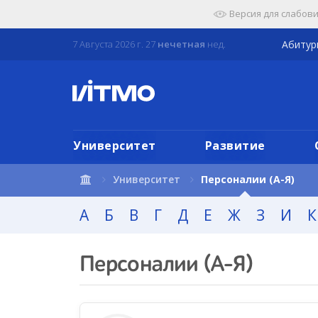
Перейти
Версия для слабов
к
содержимому
7 Августа 2026 г. 27
нечетная
нед.
Абиту
страницы.
Университет
Развитие
Университет
Персоналии (А-Я)
А
Б
В
Г
Д
Е
Ж
З
И
К
Персоналии (А-Я)