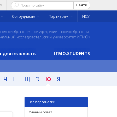
ol
Найти
Сотрудникам
Партнерам
ИСУ
ономное образовательное учреждение высшего образования
нальный исследовательский университет ИТМО»
 деятельность
ITMO.STUDENTS
Ч
Ш
Щ
Э
Ю
Я
Все персоналии
Ученый совет