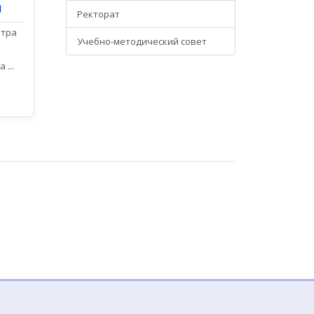
ч
Ректорат
нтра
Учебно-методический совет
...