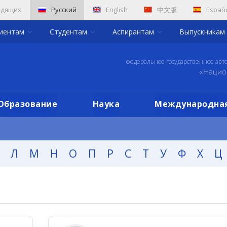
идящих
Русский
English
中文版
Españ
риентам
Студентам
Аспирантам
Выпускникам
федеральное государственное авт
«Нацио
Образование
Наука
Международная
Л
М
Н
О
П
Р
С
Т
У
Ф
Х
Ц