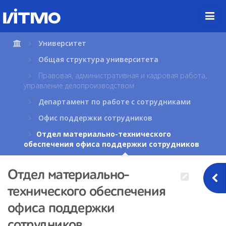
Перейти
к
содержимому
страницы.
Университет
Общая структура университета
Правовая, административная и кадровая работа,
управление делопроизводством
Департамент по работе с сотрудниками
Офис поддержки сотрудников
Отдел материально-технического
обеспечения офиса поддержки сотрудников
Отдел материально-
технического обеспечения
офиса поддержки
сотрудников