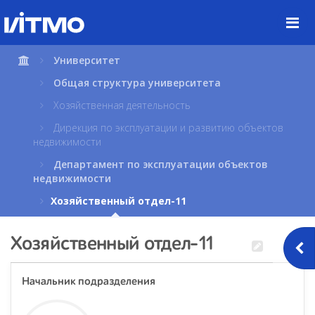
Перейти
к
содержимому
страницы.
Университет
Общая структура университета
Хозяйственная деятельность
Дирекция по эксплуатации и развитию объектов
недвижимости
Департамент по эксплуатации объектов
недвижимости
Хозяйственный отдел-11
Хозяйственный отдел-11
Начальник подразделения