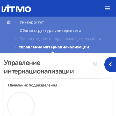
Перейти
к
содержимому
страницы.
Университет
Общая структура университета
Сопровождение международной деятельности
Управление интернационализации
Управление
интернационализации
Начальник подразделения