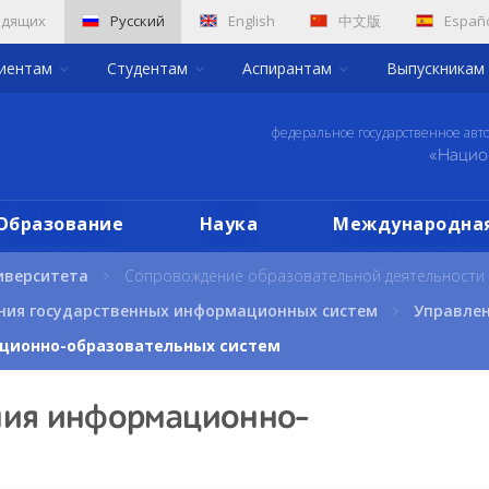
идящих
Русский
English
中文版
Españ
риентам
Студентам
Аспирантам
Выпускникам
федеральное государственное авт
«Нацио
Образование
Наука
Международная
иверситета
Сопровождение образовательной деятельности
ния государственных информационных систем
Управлен
ционно-образовательных систем
ния информационно-
м