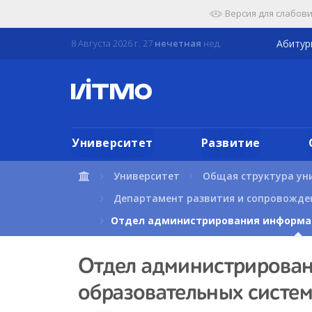
Перейти
Версия для слабов
к
содержимому
8 Августа 2026 г. 27
нечетная
нед.
Абиту
страницы.
Университет
Развитие
Университет
Общая структура ун
Департамент развития и сопровожде
Отдел администрирования информа
Отдел администрирова
образовательных систе