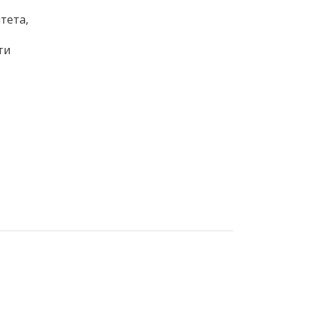
тета,
ти