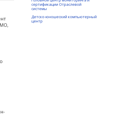
Головной центр мониторинга и
сертификации Отраслевой
системы
Детско-юношеский компьютерный
ент
центр
ТМО,
го
н-