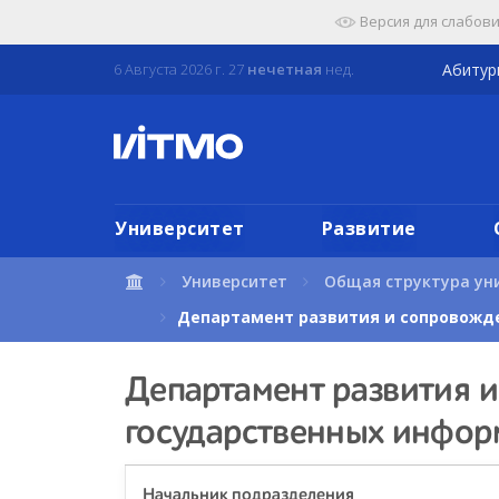
Перейти
Версия для слабов
к
содержимому
6 Августа 2026 г. 27
нечетная
нед.
Абиту
страницы.
Университет
Развитие
Университет
Общая структура ун
Департамент развития и сопровожд
Департамент развития 
государственных инфор
Начальник подразделения