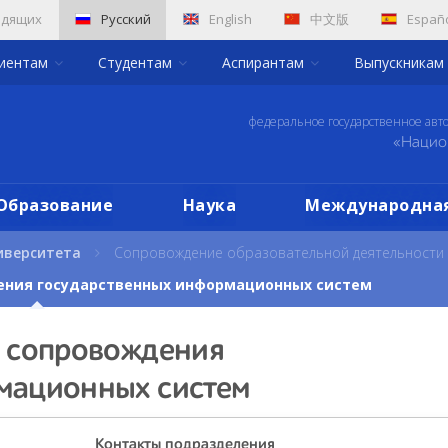
идящих
Русский
English
中文版
Españ
риентам
Студентам
Аспирантам
Выпускникам
федеральное государственное авт
«Нацио
Образование
Наука
Международная
иверситета
Сопровождение образовательной деятельности
ения государственных информационных систем
и сопровождения
мационных систем
Контакты подразделения