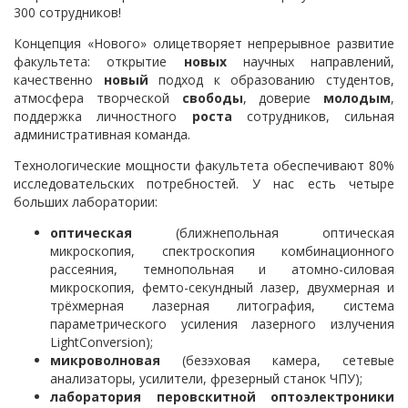
300 сотрудников!
Концепция «Нового» олицетворяет непрерывное развитие
факультета: открытие
новых
научных направлений,
качественно
новый
подход к образованию студентов,
атмосфера творческой
свободы
, доверие
молодым
,
поддержка личностного
роста
сотрудников, сильная
административная команда.
Технологические мощности факультета обеспечивают 80%
исследовательских потребностей. У нас есть четыре
больших лаборатории:
оптическая
(ближнепольная оптическая
микроскопия, спектроскопия комбинационного
рассеяния, темнопольная и атомно-силовая
микроскопия, фемто-секундный лазер, двухмерная и
трёхмерная лазерная литография, система
параметрического усиления лазерного излучения
LightConversion);
микроволновая
(безэховая камера, сетевые
анализаторы, усилители, фрезерный станок ЧПУ);
лаборатория перовскитной оптоэлектроники