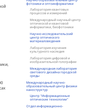
Научно-образовательный центр
фотоники и оптоинформатики
рой
Лаборатория квантовых
процессов и измерений
Международный научный центр
оптической и квантовой
информатики, биофотоники
Научно-исследовательский
центр оптического
материаловедения
Лаборатория изучения
культурного наследия
Лаборатория цифровой и
изобразительной голографии
ники,
Международная лаборатория
светового дизайна городской
среды
00
Международный научно-
образовательный центр физики
сах
наноструктур
Центр "Информационные
оптические технологии"
Отдел информационно-