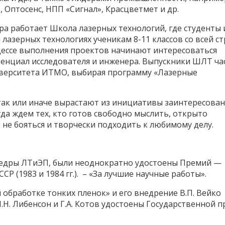
p, Оптосенс, НПП «Сигнал», Красцветмет и др.
ра работает Школа лазерных технологий, где студенты 
лазерных технологиях ученикам 8-11 классов со всей с
цессе выполнения проектов начинают интересоваться
тенциал исследователя и инженера. Выпускники ШЛТ ча
иверситета ИТМО, выбирая программу «Лазерные
так или иначе вырастают из инициативы заинтересован
да ждем тех, кто готов свободно мыслить, открыто
 не бояться и творчески подходить к любимому делу.
федры ЛТиЭП, были неоднократно удостоены Премий —
СР (1983 и 1984 гг.). – «За лучшие научные работы».
 обработке тонких пленок» и его внедрение В.П. Вейко
.Н. Либенсон и Г.А. Котов удостоены Государственной 