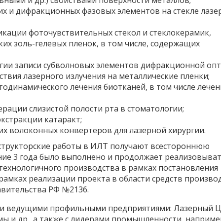
ными и др.) свойствами поверхности металлов;
х и дифракционных фазовых элементов на стекле лазе
кации фоточувствительных стекол и стеклокерамик,
их золь-гелевых пленок, в том числе, содержащих
огии записи субволновых элементов дифракционной оп
твия лазерного излучения на металлические пленки;
одинамического лечения биотканей, в том числе лечен
рации слизистой полости рта в стоматологии;
экстракции катаракт;
их волоконных конвертеров для лазерной хирургии.
структорские работы в ИЛТ получают всестороннюю
ие 3 года было выполнено и продолжает реализовывать
отехнологичного производства в рамках постановления
 рамках реализации проекта в области средств произво
авительства РФ №2136.
ими ведущими профильными предприятиями: Лазерный Ц
мы и др., а также с лидерами промышленности, наприме