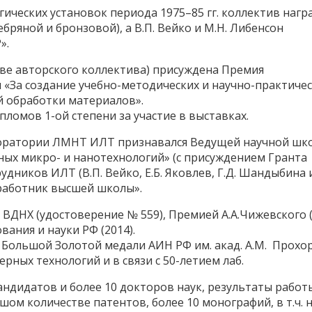
гических установок периода 1975–85 гг. коллектив наг
бряной и бронзовой), а В.П. Вейко и М.Н. Либенсон
».
оставе авторского коллектива) присуждена Премия
 «За создание учебно-методических и научно-практиче
й обработки материалов».
ипломов 1-ой степени за участие в выставках.
лаборатории ЛМНТ ИЛТ признавался Ведущей научной шк
ых микро- и нанотехнологий» (с присуждением Гранта
дников ИЛТ (В.П. Вейко, Е.Б. Яковлев, Г.Д. Шандыбина и
работник высшей школы».
ВДНХ (удостоверение № 559), Премией А.А.Чижевского (
ания и науки РФ (2014).
н Большой Золотой медали АИН РФ им. акад. А.М. Прохо
рных технологий и в связи с 50-летием лаб.
андидатов и более 10 докторов наук, результаты работ
ом количестве патентов, более 10 монографий, в т.ч. 