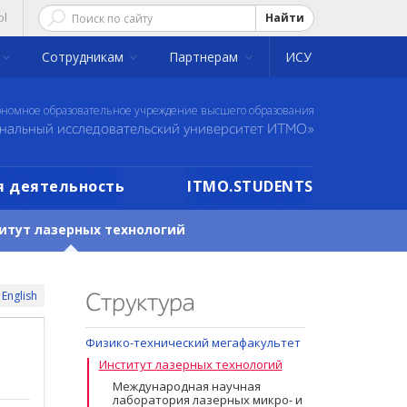
ol
Найти
Сотрудникам
Партнерам
ИСУ
ономное образовательное учреждение высшего образования
нальный исследовательский университет ИТМО»
 деятельность
ITMO.STUDENTS
итут лазерных технологий
English
Структура
Физико-технический мегафакультет
Институт лазерных технологий
Международная научная
лаборатория лазерных микро- и