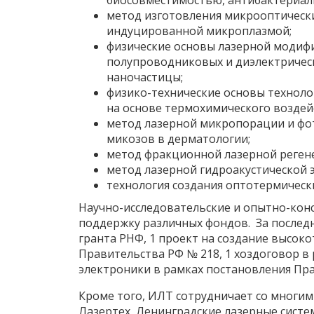
биосовместимостью, антибактериаль
метод изготовления микрооптически
индуцированной микроплазмой;
физические основы лазерной модифи
полупроводниковых и диэлектрическ
наночастицы;
физико-технические основы технол
на основе термохимического воздейс
метод лазерной микропорации и фот
микозов в дерматологии;
метод фракционной лазерной регене
метод лазерной гидроакустической 
технология создания оптотермическ
Научно-исследовательские и опытно-кон
поддержку различных фондов. За последн
гранта РНФ, 1 проект на создание высок
Правительства РФ № 218, 1 хоздоговор в
электроники в рамках постановления Пр
Кроме того, ИЛТ сотрудничает со мног
Лазертех, Ленинградские лазерные систе