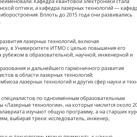
реименовали. Кафедра квантовой электроники стала
нской оптики, а кафедра лазерных технологий ― кафед
риборостроения. Вплоть до 2015 года они развивались
.
 развития лазерных технологий, включая
ику, в Университете ИТМО с целью повышения его
а рубежом в образовательной, научной, инженерной и
образования и дальнейшего гармоничного развития
тов в области лазерных технологий;
мбиоза лазерных технологий и других сфер науки и тех
у специалистов по одноимённым образовательным
 «Лазерные технологии», на которых числится около 2
калавриата изучают общую программу, а на старших кур
м, выбирая треки: исследователь, инженер,
ерные технологии» можно примкнуть к научно-