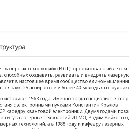
труктура
т лазерных технологий» (ИЛТ), организованный летом 
в, способных создавать, развивать и внедрять лазерну
тавляет в настоящее время сообщество единомышленни
атов наук, 25 аспирантов и более 40 молодых сотрудник
ю историю с 1963 года. Именно тогда специалист в тео
йствия с электронными пучками Константин Крылов
Р кафедру квантовой электроники. Двумя годами позже
Института лазерных технологий ИТМО, Вадим Вейко, соз
ерных технологий, а в 1988 году и кафедру лазерных