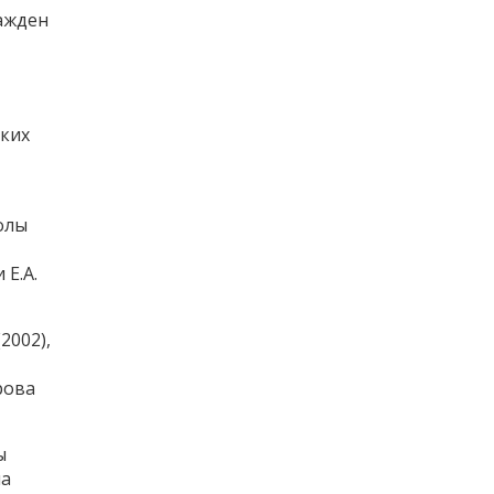
ражден
ских
олы
 Е.А.
2002),
рова
ы
на