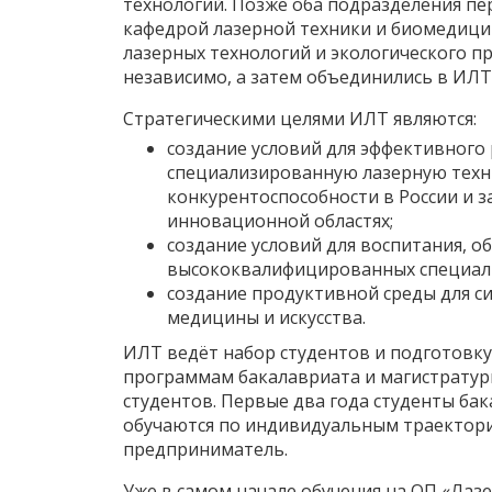
технологий. Позже оба подразделения пе
кафедрой лазерной техники и биомедици
лазерных технологий и экологического п
независимо, а затем объединились в ИЛТ
Стратегическими целями ИЛТ являются:
создание условий для эффективного
специализированную лазерную техн
конкурентоспособности в России и з
инновационной областях;
создание условий для воспитания, 
высококвалифицированных специалис
создание продуктивной среды для си
медицины и искусства.
ИЛТ ведёт набор студентов и подготовк
программам бакалавриата и магистратуры
студентов. Первые два года студенты ба
обучаются по индивидуальным траектория
предприниматель.
Уже в самом начале обучения на ОП «Лаз