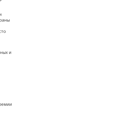
и
траны
сто
ных и
премии