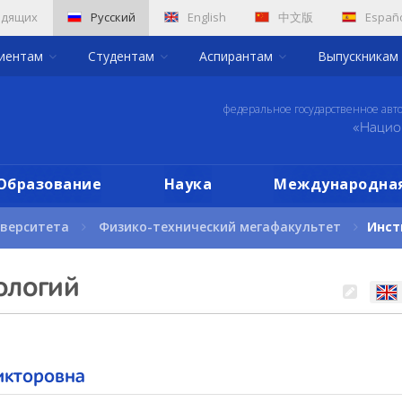
идящих
Русский
English
中文版
Españ
риентам
Студентам
Аспирантам
Выпускникам
федеральное государственное авт
«Нацио
Образование
Наука
Международная
иверситета
Физико-технический мегафакультет
Инст
ологий
икторовна