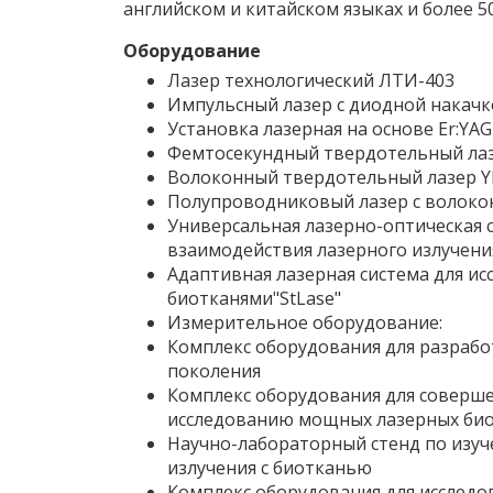
английском и китайском языках и более 5
Оборудование
Лазер технологический ЛТИ-403
Импульсный лазер с диодной накачк
Установка лазерная на основе Er:YA
Фемтосекундный твердотельный лаз
Волоконный твердотельный лазер YL
Полупроводниковый лазер с волоко
Универсальная лазерно-оптическая 
взаимодействия лазерного излучения
Адаптивная лазерная система для ис
биотканями"StLase"
Измерительное оборудование:
Комплекс оборудования для разрабо
поколения
Комплекс оборудования для соверше
исследованию мощных лазерных био
Научно-лабораторный стенд по изуч
излучения с биотканью
Комплекс оборудования для исследо