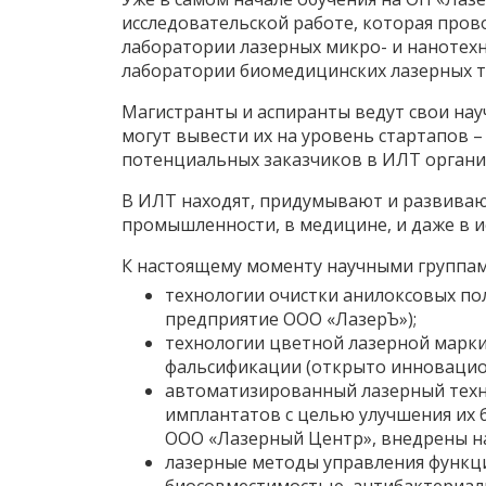
исследовательской работе, которая пров
лаборатории лазерных микро- и нанотех
лаборатории биомедицинских лазерных т
Магистранты и аспиранты ведут свои нау
могут вывести их на уровень стартапов 
потенциальных заказчиков в ИЛТ органи
В ИЛТ находят, придумывают и развиваю
промышленности, в медицине, и даже в ис
К настоящему моменту научными группам
технологии очистки анилоксовых по
предприятие ООО «ЛазерЪ»);
технологии цветной лазерной марк
фальсификации (открыто инновацио
автоматизированный лазерный техн
имплантатов с целью улучшения их 
ООО «Лазерный Центр», внедрены на 
лазерные методы управления функц