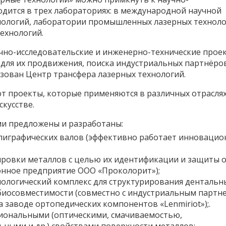
одится в трех лабораториях: в международной научной
нологий, лаборатории промышленных лазерных техноло
ехнологий.
чно-исследовательские и инженерно-технические прое
– для их продвижения, поиска индустриальных партнёро
зован Центр трансфера лазерных технологий.
т проекты, которые применяются в различных отрасля
кусстве.
и предложены и разработаны:
лиграфических валов (эффективно работает инновацио
ировки металлов с целью их идентификации и защиты 
нное предприятие ООО «Проколорит»);
ологический комплекс для структурирования дентальн
биосовместимости (совместно с индустриальным партн
заводе ортопедических компонентов «Lenmiriot»);.
иональными (оптическими, смачиваемостью,