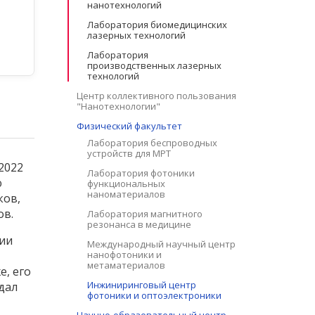
нанотехнологий
Лаборатория биомедицинских
лазерных технологий
Лаборатория
производственных лазерных
технологий
Центр коллективного пользования
"Нанотехнологии"
Физический факультет
Лаборатория беспроводных
устройств для МРТ
2022
Лаборатория фотоники
ю
функциональных
наноматериалов
ков,
ов.
Лаборатория магнитного
резонанса в медицине
рии
Международный научный центр
нанофотоники и
метаматериалов
, его
Инжиниринговый центр
дал
фотоники и оптоэлектроники