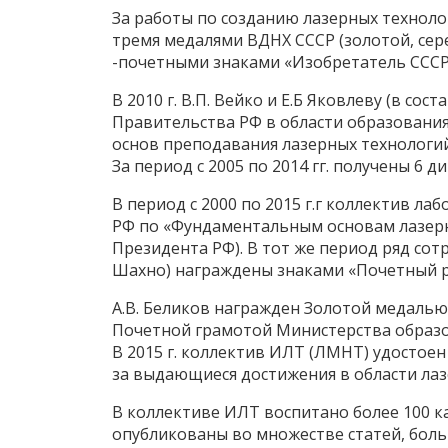
За работы по созданию лазерных техноло
тремя медалями ВДНХ СССР (золотой, сере
-почетными знаками «Изобретатель СССР
В 2010 г. В.П. Вейко и Е.Б Яковлеву (в с
Правительства РФ в области образования
основ преподавания лазерных технологи
За период с 2005 по 2014 гг. получены 6 д
В период с 2000 по 2015 г.г коллектив 
РФ по «Фундаментальным основам лазерн
Президента РФ). В тот же период ряд сотру
Шахно) награждены знаками «Почетный 
А.В. Беликов награжден Золотой медалью 
Почетной грамотой Министерства образов
В 2015 г. коллектив ИЛТ (ЛМНТ) удостое
за выдающиеся достижения в области лазе
В коллективе ИЛТ воспитано более 100 к
опубликованы во множестве статей, больш