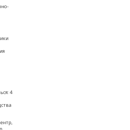
рно-
тики
ия
ся: 4
дства
ентр,
р