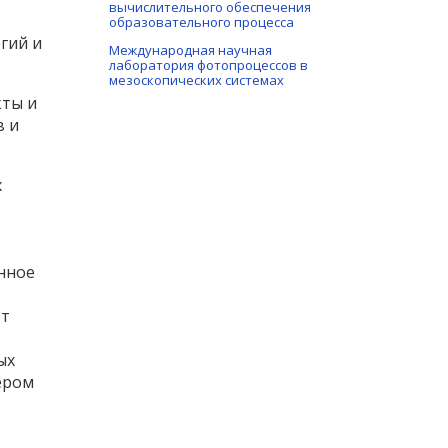
вычислительного обеспечения
образовательного процесса
гий и
Международная научная
лаборатория фотопроцессов в
мезоскопических системах
кты и
в и
х
нное
от
ых
ером