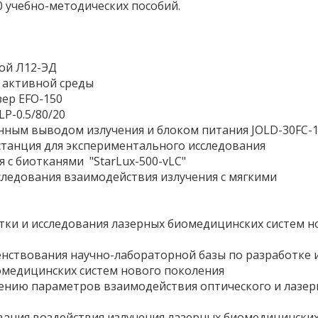
0 учебно-методических пособий.
ой Л12-ЭД
G активной среды
ер EFO-150
P-0.5/80/20
нным выводом излучения и блоком питания JOLD-30FC-
станция для экспериментального исследования
 с биотканями "StarLux-500-vLC"
следования взаимодействия излучения с мягкими
тки и исследования лазерных биомедицинских систем н
нствования научно-лабораторной базы по разработке 
медицинских систем нового поколения
ению параметров взаимодействия оптического и лазер
вания воздействия излучения лазерных биомедицински