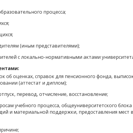
бразовательного процесса;
хся;
ихся;
дителям (иным представителями);
ителей с локально-нормативными актами университета
ентами:
ок об оценках, справок для пенсионного фонда, выписок
овании (аттестат и диплом);
тпуск, перевод, отчисление, восстановление;
росам учебного процесса, общеуниверситетского блока
ндий и материальной поддержки, предоставления мест 
причине;