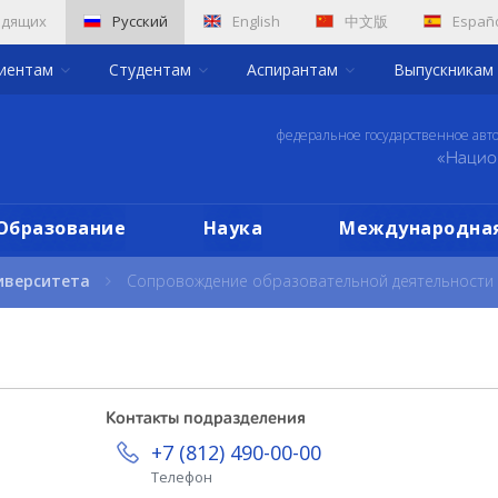
идящих
Русский
English
中文版
Españ
риентам
Студентам
Аспирантам
Выпускникам
федеральное государственное авт
«Нацио
Образование
Наука
Международная
иверситета
Сопровождение образовательной деятельности
Контакты подразделения
+7 (812) 490-00-00
Телефон