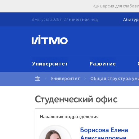
Перейти
Версия для слабов
к
содержимому
8 Августа 2026 г. 27
нечетная
нед.
Абиту
страницы.
Университет
Развитие
Университет
Общая структура ун
Студенческий офис
Начальник подразделения
Борисова Елена
Александровна