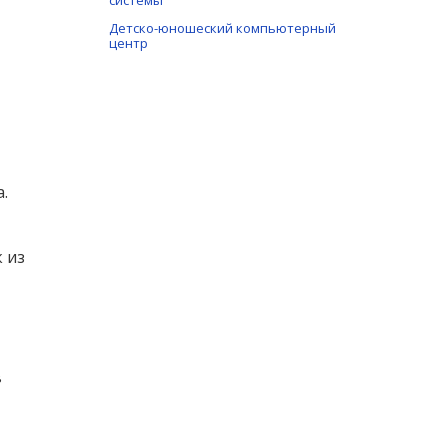
системы
Детско-юношеский компьютерный
центр
.
 из
в