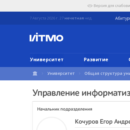
Перейти
Версия для слабов
к
содержимому
7 Августа 2026 г. 27
нечетная
нед.
Абиту
страницы.
Университет
Развитие
Университет
Общая структура ун
Управление информати
Начальник подразделения
Кочуров Егор Андр