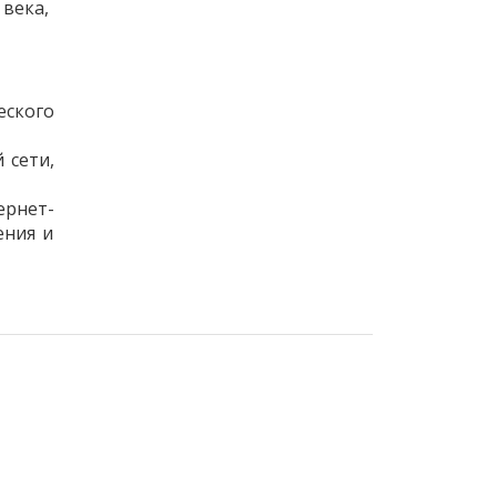
 века,
ского
 сети,
ернет-
ения и