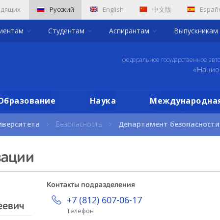
идящих
Русский
English
中文版
Españ
риентам
Студентам
Аспирантам
Выпускникам
федеральное государственное авт
«Нацио
Образование
Наука
Международная
иверситета
Безопасность
Департамент безопасности
зации
Контакты подразделения
+7 (812) 607-06-17
еевич
Телефон