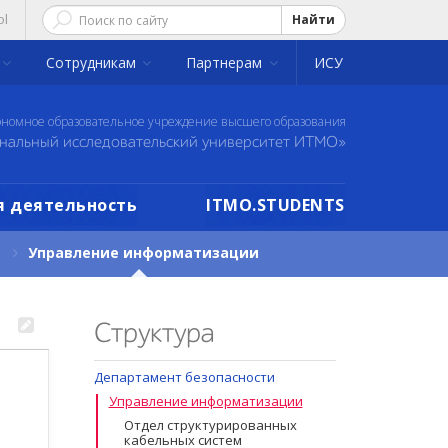
ol
Найти
Сотрудникам
Партнерам
ИСУ
ономное образовательное учреждение высшего образования
нальный исследовательский университет ИТМО»
 деятельность
ITMO.STUDENTS
Управление информатизации
Структура
Департамент безопасности
Управление информатизации
Отдел структурированных
кабельных систем