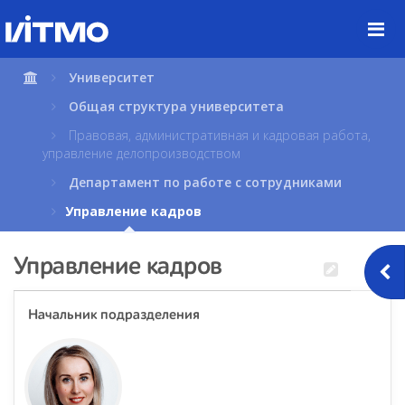
Перейти
к
содержимому
страницы.
Университет
Общая структура университета
Правовая, административная и кадровая работа,
управление делопроизводством
Департамент по работе с сотрудниками
Управление кадров
Управление кадров
Начальник подразделения