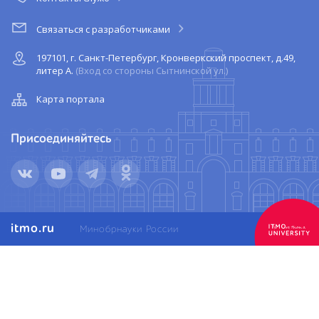
Связаться с разработчиками
197101, г. Санкт-Петербург, Кронверкский проспект, д.49,
литер А.
(Вход со стороны Сытнинской ул.)
Карта портала
Присоединяйтесь
itmo.ru
Минобрнауки России
IT'sMOre
than
a
UNIVERSITY