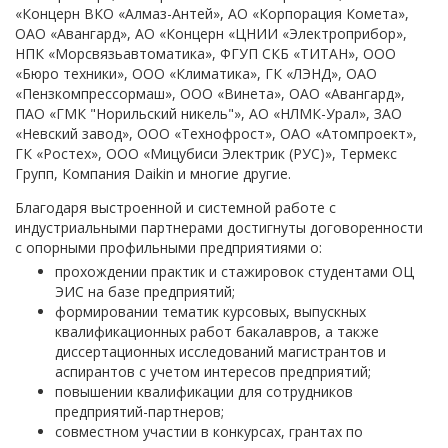
«Концерн ВКО «Алмаз-Антей», АО «Корпорация Комета»,
ОАО «Авангард», АО «Концерн «ЦНИИ «Электроприбор»,
НПК «Морсвязьавтоматика», ФГУП СКБ «ТИТАН», ООО
«Бюро техники», ООО «Климатика», ГК «ЛЭНД», ОАО
«Пензкомпрессормаш», ООО «Винета», ОАО «Авангард»,
ПАО «ГМК "Норильский никель"», АО «НЛМК-Урал», ЗАО
«Невский завод», ООО «Технофрост», ОАО «Атомпроект»,
ГК «Ростех», ООО «Мицубиси Электрик (РУС)», Термекс
Групп, Компания Daikin и многие другие.
Благодаря выстроенной и системной работе с
индустриальными партнерами достигнуты договоренности
с опорными профильными предприятиями о:
прохождении практик и стажировок студентами ОЦ
ЭИС на базе предприятий;
формировании тематик курсовых, выпускных
квалификационных работ бакалавров, а также
диссертационных исследований магистрантов и
аспирантов с учетом интересов предприятий;
повышении квалификации для сотрудников
предприятий-партнеров;
совместном участии в конкурсах, грантах по