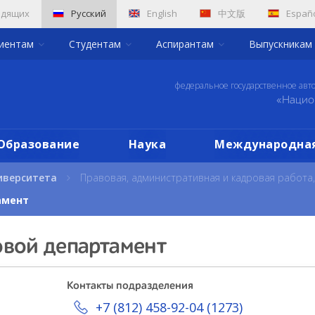
идящих
Русский
English
中文版
Españ
риентам
Студентам
Аспирантам
Выпускникам
федеральное государственное авт
«Нацио
Образование
Наука
Международная
иверситета
Правовая, административная и кадровая работа
амент
вой департамент
Контакты подразделения
+7 (812) 458-92-04 (1273)