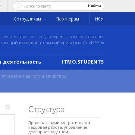
ol
Найти
Сотрудникам
Партнерам
ИСУ
ономное образовательное учреждение высшего образования
нальный исследовательский университет ИТМО»
 деятельность
ITMO.STUDENTS
, управление делопроизводством
Структура
Правовая, административная и
кадровая работа, управление
делопроизводством