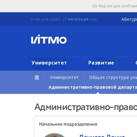
Перейти
Версия для слабов
к
содержимому
6 Августа 2026 г. 27
нечетная
нед.
Абиту
страницы.
Университет
Развитие
Университет
Общая структура ун
Административно-правовой департ
Административно-право
Начальник подразделения